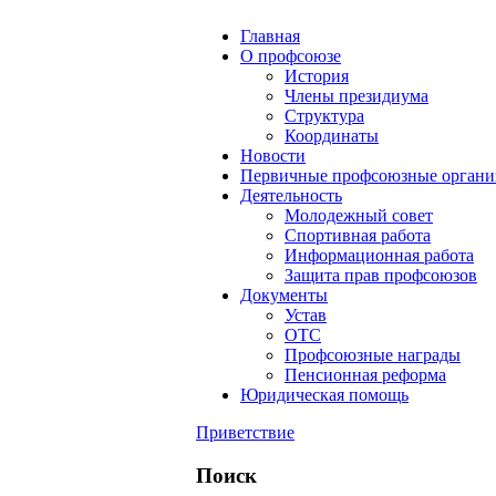
Главная
О профсоюзе
История
Члены президиума
Структура
Координаты
Новости
Первичные профсоюзные органи
Деятельность
Молодежный совет
Спортивная работа
Информационная работа
Защита прав профсоюзов
Документы
Устав
ОТС
Профсоюзные награды
Пенсионная реформа
Юридическая помощь
Приветствие
Поиск