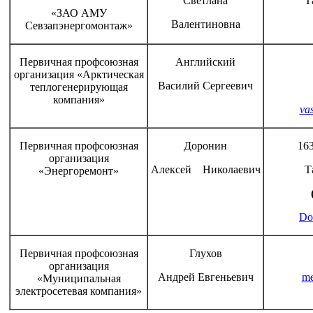
Светлана
Т
«ЗАО АМУ
Валентиновна
Севзапэнергомонтаж»
Первичная профсоюзная
Английский
организация «Арктическая
Василий Сергеевич
теплогенерирующая
компания»
vas
Первичная профсоюзная
Доронин
163
организация
Алексей Николаевич
Т
«Энергоремонт»
Do
Первичная профсоюзная
Глухов
организация
Андрей Евгеньевич
me
«Муниципальная
электросетевая компания»