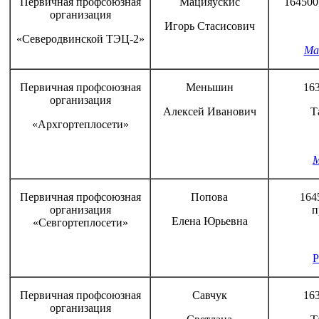
Первичная профсоюзная
Мацияускис
164500,
организация
Игорь Стасисович
«Северодвинской ТЭЦ-2»
Mat
Первичная профсоюзная
Меньшин
163
организация
Алексей Иванович
Т
«Архгортеплосети»
M
Первичная профсоюзная
Попова
164
организация
п
Елена Юрьевна
«Севгортеплосети»
P
Первичная профсоюзная
Савчук
163
организация