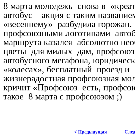
8 марта молодежь
снова в
«креа
автобус – акция с таким название
«весеннему»
разбудила горожан.
профсоюзными логотипами
авто
маршрута казался
абсолютно не
цветы
для милых
дам, профсою
автобусного мегафона, юридическ
«колесах», бесплатный
проезд и
жизнерадостная профсоюзная мол
кричит «Профсоюз
есть, профсо
такое
8 марта с профсоюзом ;)
< Предыдущая
Сле